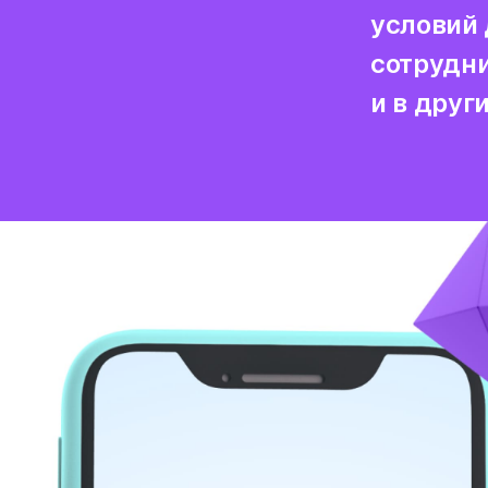
условий 
сотрудни
и в друг