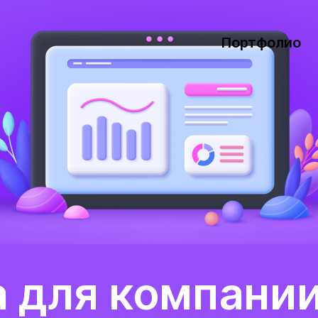
Портфолио
Портфолио
 для компани