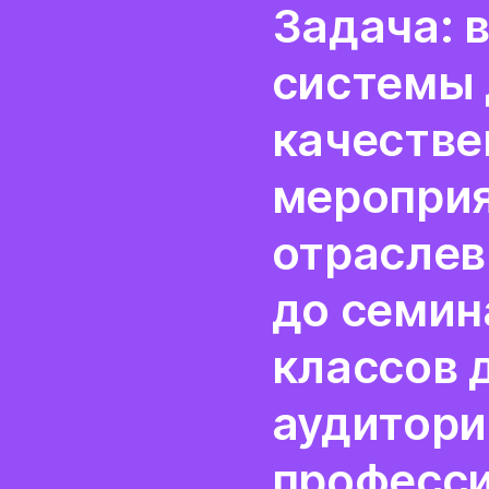
Задача: 
системы 
качестве
мероприя
отраслев
до семин
классов 
аудитори
професс