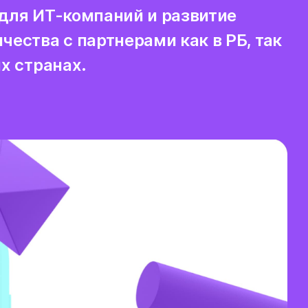
для ИТ-компаний и развитие
чества с партнерами как в РБ, так
их странах.