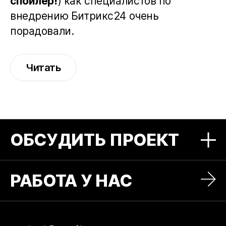
спойлер!
) как специалистов по
внедрению Битрикс24 очень
порадовали.
Читать
ОБСУДИТЬ ПРОЕКТ
Оставьте нам заявку и мы свяжемся с
РАБОТА У НАС
вами, чтобы определить задачи, фронт
работы и стоимость будущего проекта: