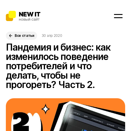
Услуги
Все статьи
30 апр 2020
Пандемия и бизнес: как
изменилось поведение
Битрикс24.CRM
потребителей и что
делать, чтобы не
Битрикс24.Офис
прогореть? Часть 2.
Сайты
Мобильные приложения
Интернет-магазины