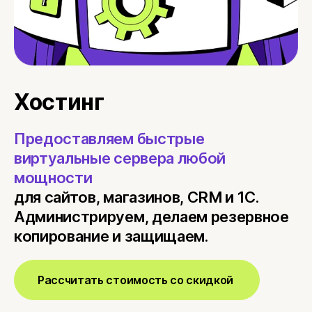
Хостинг
B2B-сайты
Хостинг
Техподдержка
1С-Бухгалтерия
Предоставляем быстрые
виртуальные сервера любой
Интеграция 1С
мощности
для сайтов, магазинов, CRM и 1С.
Администрируем, делаем резервное
копирование и защищаем.
Рассчитать стоимость со скидкой