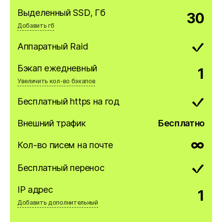
Дополнительно, шт
Выделенный SSD, Гб
30
$5.89/мес
Добавить гб
Дополнительно, шт
Аппаратный Raid
$1.89/мес за 10гб
Бэкап ежедневный
1
Увеличить кол-во бэкапов
Дополнительно, шт
Бесплатный https на год
$1.99/мес
Внешний трафик
Бесплатно
∞
Кол-во писем на почте
Бесплатный перенос
IP адрес
1
Добавить дополнительный
Дополнительно, шт