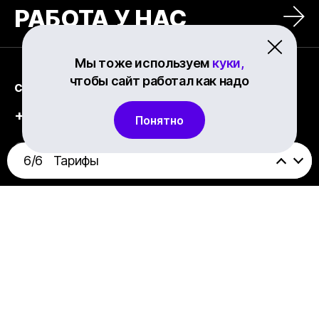
РАБОТА У НАС
Мы тоже используем
куки,
чтобы сайт работал как надо
contact@newit.uz
+998 99 111-13-20
Понятно
Офис
6/6
Тарифы
4, Tepamasjid str., Tashkent, Uzbekistan,