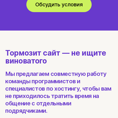
Обсудить условия
Тормозит сайт — не ищите
виноватого
Мы предлагаем совместную работу
команды программистов и
специалистов по хостингу, чтобы вам
не приходилось тратить время на
общение с отдельными
подрядчиками.