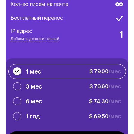
∞
Кол-во писем на почте
Бесплатный перенос
IP адрес
1
Добавить дополнительный
Дополнительно, шт
$2.99/шт
1 мес
$ 79.00
/мес
3 мес
$ 76.60
/мес
6 мес
$ 74.30
/мес
1 год
$ 69.50
/мес