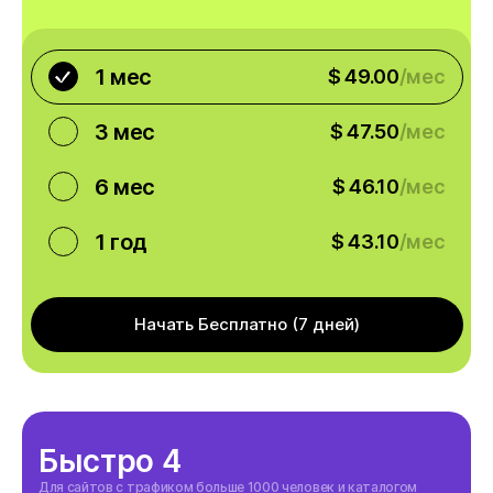
$2.99/шт
1 мес
$ 49.00
/мес
3 мес
$ 47.50
/мес
6 мес
$ 46.10
/мес
1 год
$ 43.10
/мес
Начать Бесплатно (7 дней)
Быстро 4
Для сайтов с трафиком больше 1000 человек и каталогом