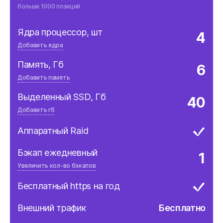
больше 1000 позиций
Ядра процессор, шт
4
Добавить ядра
Дополнительно, шт
Память, Гб
6
$4.49/шт
Добавить память
Дополнительно, шт
Выделенный SSD, Гб
40
$5.89/мес
Добавить гб
Дополнительно, шт
Аппаратный Raid
$1.89/мес за 10гб
Бэкап ежедневный
1
Увеличить кол-во бэкапов
Дополнительно, шт
Бесплатный https на год
$1.99/мес
Внешний трафик
Бесплатно