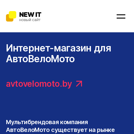
Главная
Портфолио
Услуги
Интернет-магазин для
АвтоВелоМото
Битрикс24.CRM
Битрикс24.Офис
avtovelomoto.by
Сайты
Мобильные приложения
Мультибрендовая компания
Интернет-магазины
АвтоВелоМото существует на рынке