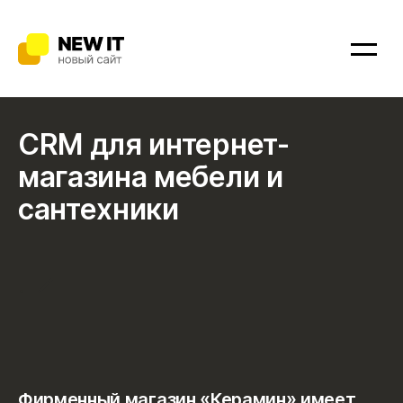
Главная
Портфолио
Услуги
CRM для интернет-
магазина мебели и
Битрикс24.CRM
сантехники
Битрикс24.Офис
Сайты
.
Мобильные приложения
Интернет-магазины
Фирменный магазин «Керамин» имеет